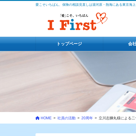
コ
ナ
愛こそいちばん、保険の相談見直しは湯河原・熱海にある東京海上
ン
ビ
テ
ゲ
ン
ー
ツ
シ
に
ョ
トップページ
会
移
ン
動
に
移
動
HOME
社員の活動
20周年
立川志獅丸様による二