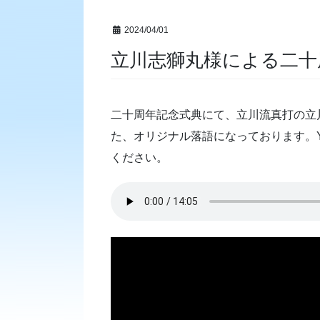
2024/04/01
立川志獅丸様による二十
二十周年記念式典にて、立川流真打の立
た、オリジナル落語になっております。Y
ください。