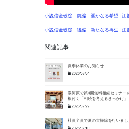
小説信金破綻 前編 遥かなる希望 | 江坂遼 |本
小説信金破綻 後編 新たなる再生 | 江坂遼 |本
関連記事
夏季休業のお知らせ
2026/08/04
湯河原で第4回無料相続セミナー
根付く「相続を考えるきっかけ」
2026/07/29
社員全員で夏の大掃除を行いまし
2026/07/10