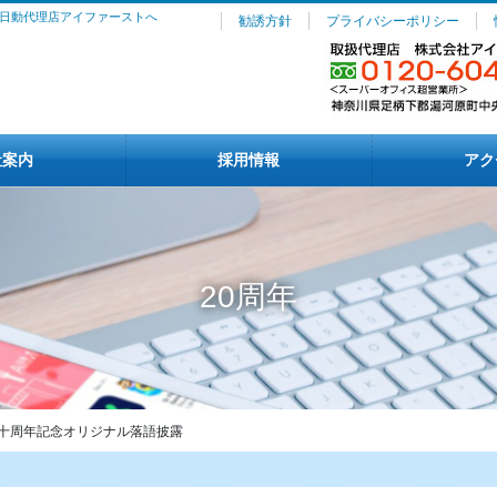
日動代理店アイファーストへ
勧誘方針
プライバシーポリシー
社案内
採用情報
アク
20周年
十周年記念オリジナル落語披露