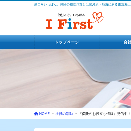
コ
ナ
愛こそいちばん、保険の相談見直しは湯河原・熱海にある東京海上
ン
ビ
テ
ゲ
ン
ー
ツ
シ
に
ョ
トップページ
会
移
ン
動
に
移
動
HOME
社員の活動
『保険のお役立ち情報』発信中！