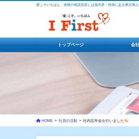
コ
ナ
愛こそいちばん、保険の相談見直しは湯河原・熱海にある東京海上
ン
ビ
テ
ゲ
ン
ー
ツ
シ
に
ョ
トップページ
会
移
ン
動
に
移
動
HOME
社員の活動
社内忘年会を行いました