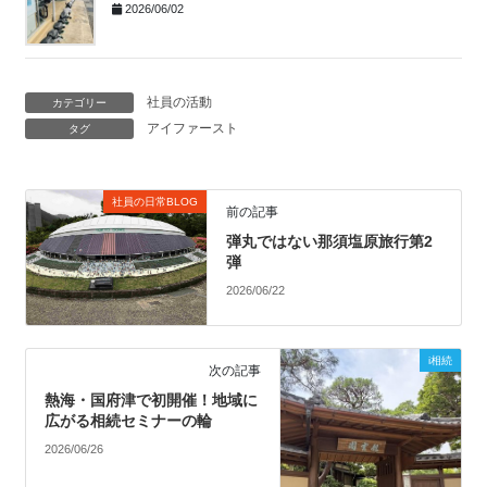
2026/06/02
社員の活動
カテゴリー
アイファースト
タグ
社員の日常BLOG
前の記事
弾丸ではない那須塩原旅行第2
弾
2026/06/22
i相続
次の記事
熱海・国府津で初開催！地域に
広がる相続セミナーの輪
2026/06/26