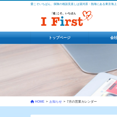
コ
ナ
愛こそいちばん、保険の相談見直しは湯河原・熱海にある東京海上
ン
ビ
テ
ゲ
ン
ー
ツ
シ
に
ョ
トップページ
会
移
ン
動
に
移
動
HOME
お知らせ
7月の営業カレンダー