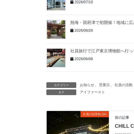
2026/07/10
熱海・国府津で初開催！地域に広
2026/06/26
社員旅行で江戸東京博物館へ行っ
2026/06/08
お知らせ
、
営業日
、
社員の活動
カテゴリー
アイファースト
タグ
社員の日常BLOG
前の記事
CHILL 