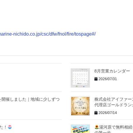
marine-nichido.co.jp/csc/dfw/fnol/fire/tospage#/
8月営業カレンダー
2026/07/31
を開催しました｜地域に少しずつ
株式会社アイファースト
代理店ゴールドラン
2026/07/14
た！
湯河原で無料相続
の第一歩