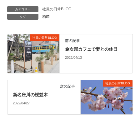
社員の日常BLOG
カテゴリー
柏﨑
タグ
社員の日常BLOG
前の記事
金次郎カフェで妻との休日
2022/04/13
社員の日常BLOG
次の記事
新名庄川の桜並木
2022/04/27