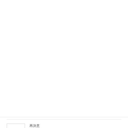
2026/06/01
消防団に入って20年
2026/03/23
戦後80年
2025/10/06
戦後80年を迎えるにあたり
2025/06/30
恒例の夜桜
2025/04/07
再決意