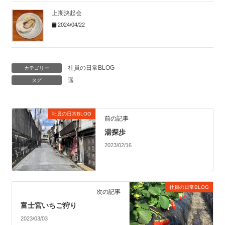
上期決起会
2024/04/22
社員の日常BLOG
カテゴリー
遥
タグ
社員の日常BLOG
前の記事
湯探歩
2023/02/16
社員の日常BLOG
次の記事
富士宮いちご狩り
2023/03/03