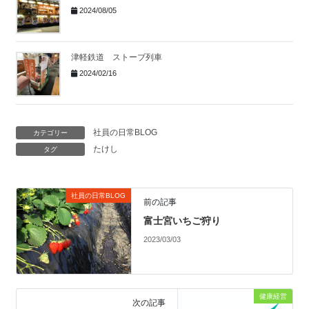
2024/08/05
津軽鉄道 ストーブ列車
2024/02/16
社員の日常BLOG
カテゴリー
たけし
タグ
社員の日常BLOG
前の記事
富士宮いちご狩り
2023/03/03
健康経営
次の記事