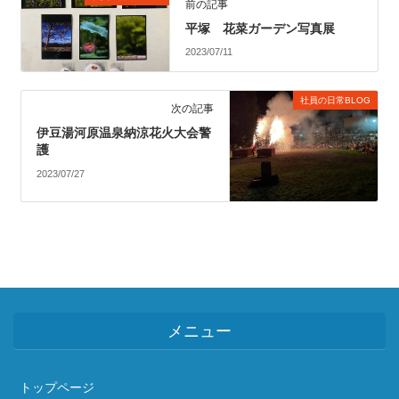
前の記事
平塚 花菜ガーデン写真展
2023/07/11
社員の日常BLOG
次の記事
伊豆湯河原温泉納涼花火大会警
護
2023/07/27
メニュー
トップページ