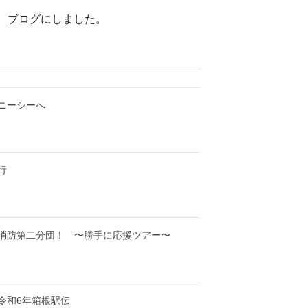
、ブログにしました。
ニーシーへ
行
消防第二分団！ 〜勝手に応援ツアー〜
令和6年箱根駅伝