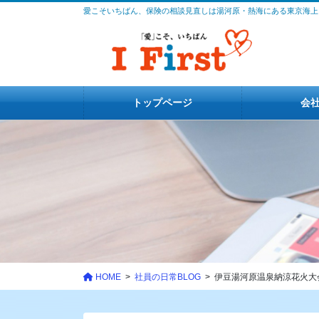
コ
ナ
愛こそいちばん、保険の相談見直しは湯河原・熱海にある東京海上
ン
ビ
テ
ゲ
ン
ー
ツ
シ
に
ョ
トップページ
会
移
ン
動
に
移
動
HOME
社員の日常BLOG
伊豆湯河原温泉納涼花火大