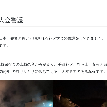
大会警護
日本一観客と近いと噂される花火大会の警護をしてきました。
です。
ぎに泉太鼓保存会の太鼓の音から始まり、手筒花火、打ち上げ花火と
の粉が目の前ギリギリに落ちてくる、大変迫力のある花火です