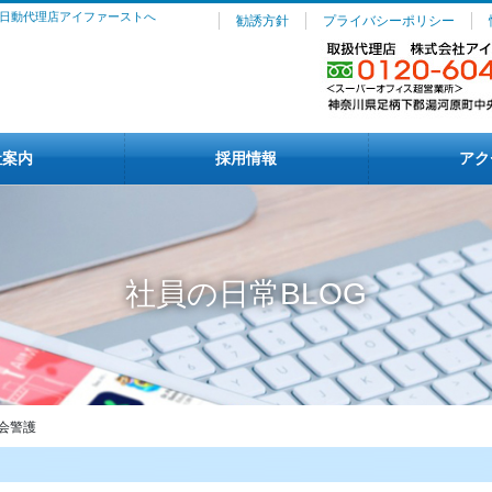
日動代理店アイファーストへ
勧誘方針
プライバシーポリシー
社案内
採用情報
アク
社員の日常BLOG
会警護