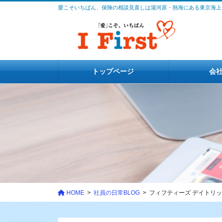
コ
ナ
愛こそいちばん、保険の相談見直しは湯河原・熱海にある東京海上
ン
ビ
テ
ゲ
ン
ー
ツ
シ
に
ョ
トップページ
会
移
ン
動
に
移
動
HOME
社員の日常BLOG
フィフティーズ デイトリッ