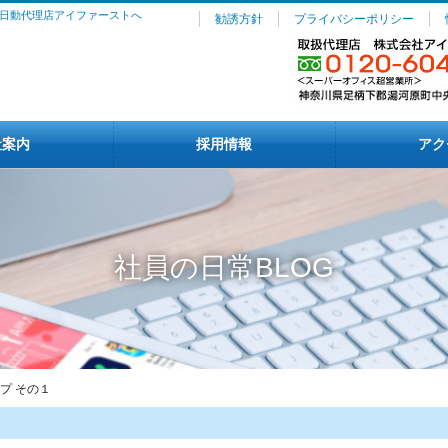
日動代理店アイファーストへ
勧誘方針
プライバシーポリシー
社案内
採用情報
アク
社員の日常BLOG
プ その１