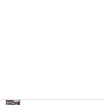
「春野社」全国大会
2026/06/08
カフェ｢花の妖精｣
2026/03/09
湯河原歌舞伎舞踏公演
2025/12/15
大涌谷『ちきゅうの谷』
2025/09/29
FUJI SUPER GT RACE GW SPECIRL
2025/07/07