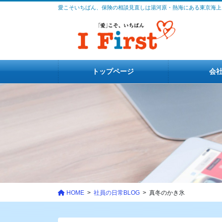
コ
ナ
愛こそいちばん、保険の相談見直しは湯河原・熱海にある東京海上
ン
ビ
テ
ゲ
ン
ー
ツ
シ
に
ョ
トップページ
会
移
ン
動
に
移
動
HOME
社員の日常BLOG
真冬のかき氷