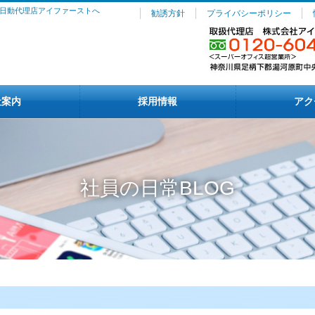
日動代理店アイファーストへ
勧誘方針
プライバシーポリシー
社案内
採用情報
アク
社員の日常BLOG