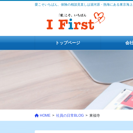
コ
ナ
愛こそいちばん、保険の相談見直しは湯河原・熱海にある東京海上
ン
ビ
テ
ゲ
ン
ー
ツ
シ
に
ョ
トップページ
会
移
ン
動
に
移
動
HOME
社員の日常BLOG
東福寺