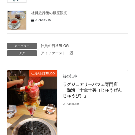
社員旅行後の銀座観光
2026/06/15
社員の日常BLOG
カテゴリー
アイファースト
遥
タグ
社員の日常BLOG
前の記事
ラグジュアリーパフェ専門店
熱海「十全十美（じゅうぜん
じゅうび）」
2024/04/08