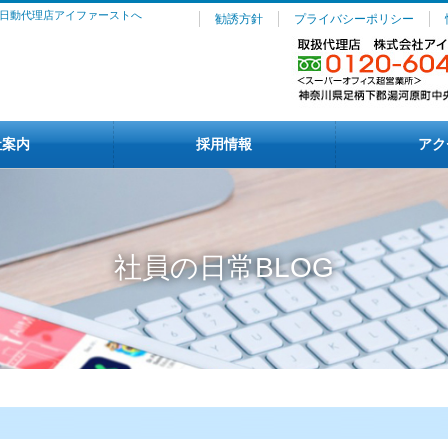
日動代理店アイファーストへ
勧誘方針
プライバシーポリシー
社案内
採用情報
アク
社員の日常BLOG