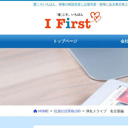
コ
ナ
愛こそいちばん、保険の相談見直しは湯河原・熱海にある東京海上
ン
ビ
テ
ゲ
ン
ー
ツ
シ
に
ョ
トップページ
会
移
ン
動
に
移
動
HOME
社員の日常BLOG
弾丸ドライブ 名古屋編