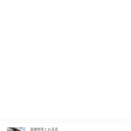
2026/06/15
湯島天神梅まつり
2026/03/16
年末のホームパーティー
2026/01/05
銀座のアフタヌーンティー
2025/10/14
PISOLAでリゾート気分のダイニング
2025/07/14
薬膳喫茶とお花見