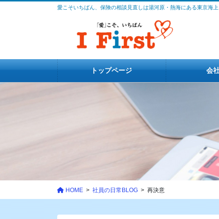
コ
ナ
愛こそいちばん、保険の相談見直しは湯河原・熱海にある東京海上
ン
ビ
テ
ゲ
ン
ー
ツ
シ
に
ョ
トップページ
会
移
ン
動
に
移
動
HOME
社員の日常BLOG
再決意