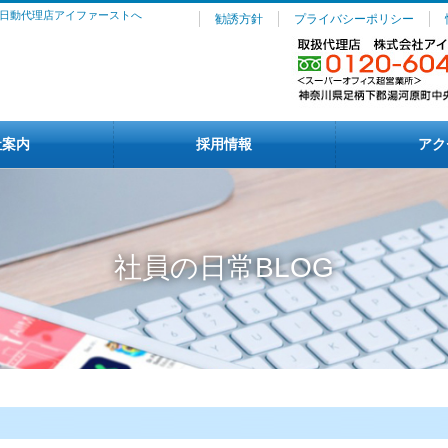
日動代理店アイファーストへ
勧誘方針
プライバシーポリシー
社案内
採用情報
アク
社員の日常BLOG