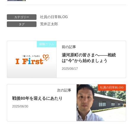
社員の日常BLOG
カテゴリー
荒井正太郎
タグ
保険コラム
前の記事
湯河原町の皆さまへ――相続
は“今”から始めましょう
2025/06/17
社員の日常BLOG
次の記事
戦後80年を迎えるにあたり
2025/06/30