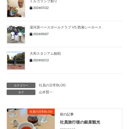
トルコランプ創り
2024/07/22
湯河原ベースボールクラブ VS 西湘シーホース
2024/05/07
大和スタジアム観戦
2024/02/13
社員の日常BLOG
カテゴリー
山本賢一
タグ
社員の日常BLOG
前の記事
社員旅行後の銀座観光