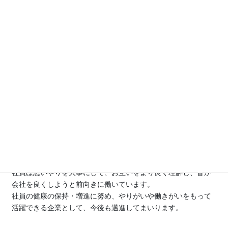
コ
ナ
ン
ビ
テ
ゲ
ン
ー
ツ
シ
健康経営
に
ョ
移
ン
動
に
HOME
社員の活動
健康経営
移
動
アイファーストは、経済産業省の認定制度の「健康経営優良法
人」に認定されています。
社員一人ひとりの健康の保持・増進に努めており、やりがいや
働きがいを持って活躍できる優良企業です。
社員は思いやりを大事にして、お互いをより良く理解し、皆が
会社を良くしようと前向きに働いています。
社員の健康の保持・増進に努め、やりがいや働きがいをもって
活躍できる企業として、今後も邁進してまいります。