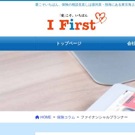
コ
ナ
愛こそいちばん、保険の相談見直しは湯河原・熱海にある東京海上
ン
ビ
テ
ゲ
ン
ー
ツ
シ
に
ョ
トップページ
会
移
ン
動
に
移
動
HOME
保険コラム
ファイナンシャルプランナー