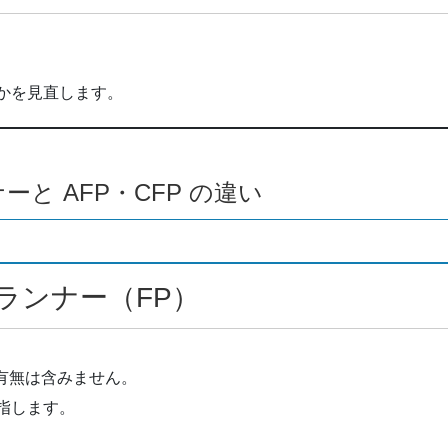
かを見直します。
と AFP・CFP の違い
ランナー（FP）
の有無は含みません。
指します。