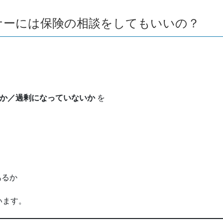
ナーには保険の相談をしてもいいの？
、
か／過剰になっていないか
を
あるか
います。