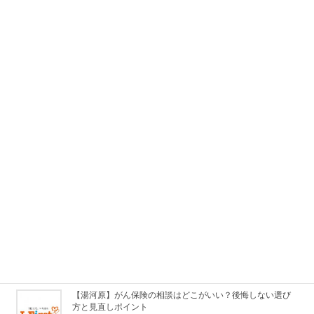
2026/07/16
湯河原・真鶴・熱海・小田原で相続についてお悩みの方へ
2026/06/02
湯河原で火災保険や法人保険のご相談が増えています
2026/06/02
【湯河原】保険相談はどこでする？保険の見直しポイント
と相談先
2026/03/16
【湯河原】相続相談はどこにする？よくある相続トラブル
と対策
2026/03/16
【湯河原】がん保険の相談はどこがいい？後悔しない選び
方と見直しポイント