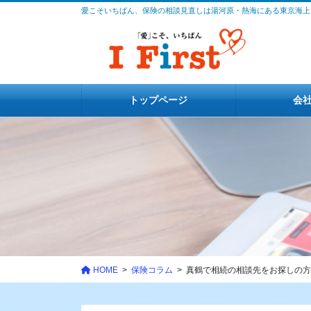
コ
ナ
愛こそいちばん、保険の相談見直しは湯河原・熱海にある東京海上
ン
ビ
テ
ゲ
ン
ー
ツ
シ
に
ョ
トップページ
会
移
ン
動
に
移
動
HOME
保険コラム
真鶴で相続の相談先をお探しの方