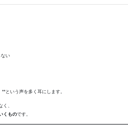
らない
」**という声を多く耳にします。
なく、
いくもの
です。