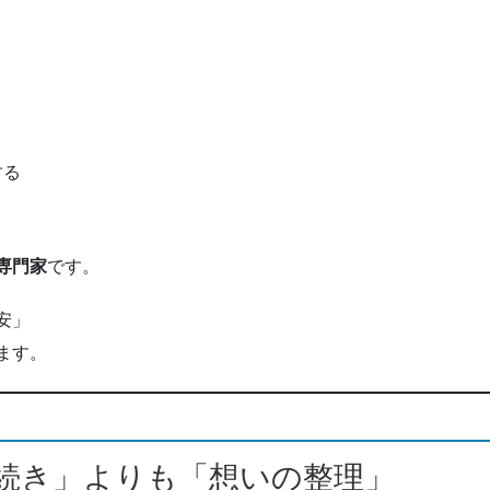
する
専門家
です。
安」
ます。
続き」よりも「想いの整理」