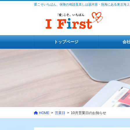
コ
ナ
愛こそいちばん、保険の相談見直しは湯河原・熱海にある東京海上
ン
ビ
テ
ゲ
ン
ー
ツ
シ
に
ョ
トップページ
会
移
ン
動
に
移
動
HOME
営業日
10月営業日のお知らせ