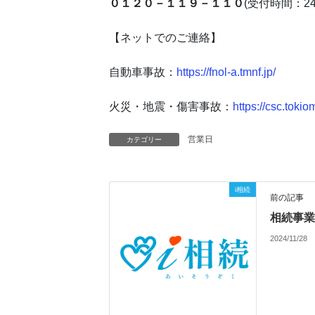
０１２０－１１９－１１０
(受付時間：2
【ネットでのご連絡】
自動車事故：
https://fnol-a.tmnf.jp/
火災・地震・傷害事故：
https://csc.tokio
営業日
カテゴリー
i相続
前の記事
相続事業
2024/11/28