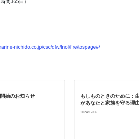
4時間365日）
marine-nichido.co.jp/csc/dfw/fnol/fire/tospage#/
開始のお知らせ
もしものときのために：
があなたと家族を守る理
2024/12/06