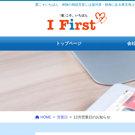
コ
ナ
愛こそいちばん、保険の相談見直しは湯河原・熱海にある東京海上
ン
ビ
テ
ゲ
ン
ー
ツ
シ
に
ョ
トップページ
会
移
ン
動
に
移
動
HOME
営業日
12月営業日のお知らせ