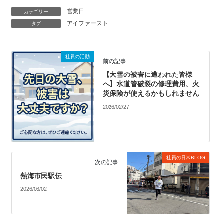
営業日
カテゴリー
アイファースト
タグ
社員の活動
前の記事
【大雪の被害に遭われた皆様
へ】水道管破裂の修理費用、火
災保険が使えるかもしれません
2026/02/27
社員の日常BLOG
次の記事
熱海市民駅伝
2026/03/02