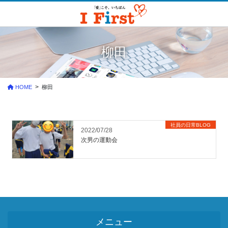
コ
ナ
ン
ビ
テ
ゲ
ン
ー
ツ
シ
柳田
に
ョ
移
ン
動
に
HOME
柳田
移
動
社員の日常BLOG
2022/07/28
次男の運動会
メニュー