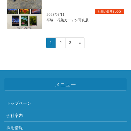
社員の日常BLOG
2023/07/11
平塚 花菜ガーデン写真展
投
ペ
ペ
ペ
1
2
3
»
稿
ー
ー
ー
ジ
ジ
ジ
の
ペ
ー
ジ
メニュー
送
り
トップページ
会社案内
採用情報