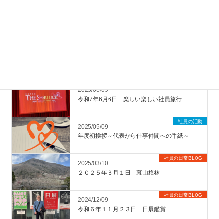
社員の日常BLOG
2025/11/25
「男の料理教室」７１歳が、心の大事件“まさ
かの覚醒”
社員の日常BLOG
2025/09/08
ラーメン店「ハチ公」
社員の日常BLOG
2025/06/09
令和7年6月6日 楽しい楽しい社員旅行
社員の活動
2025/05/09
年度初挨拶～代表から仕事仲間への手紙～
社員の日常BLOG
2025/03/10
２０２５年３月１日 幕山梅林
社員の日常BLOG
2024/12/09
令和６年１１月２３日 日展鑑賞