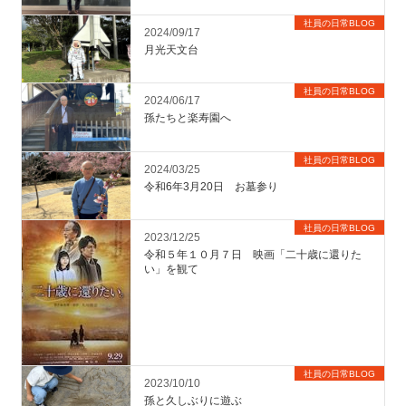
社員の日常BLOG
2024/09/17
月光天文台
社員の日常BLOG
2024/06/17
孫たちと楽寿園へ
社員の日常BLOG
2024/03/25
令和6年3月20日 お墓参り
社員の日常BLOG
2023/12/25
令和５年１０月７日 映画「二十歳に還りた
い」を観て
社員の日常BLOG
2023/10/10
孫と久しぶりに遊ぶ