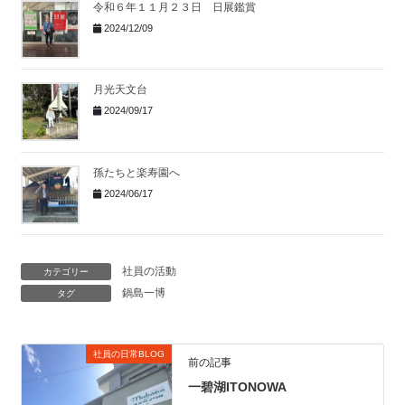
令和６年１１月２３日 日展鑑賞
2024/12/09
月光天文台
2024/09/17
孫たちと楽寿園へ
2024/06/17
社員の活動
カテゴリー
鍋島一博
タグ
社員の日常BLOG
前の記事
一碧湖ITONOWA