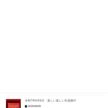
令和８年５月３日 第６２回小田原「北条五代祭り」
2026/05/11
遅ればせの新年会
2026/02/09
「男の料理教室」７１歳が、心の大事件“まさかの覚醒”
2025/11/25
ラーメン店「ハチ公」
2025/09/08
令和7年6月6日 楽しい楽しい社員旅行
2025/06/09