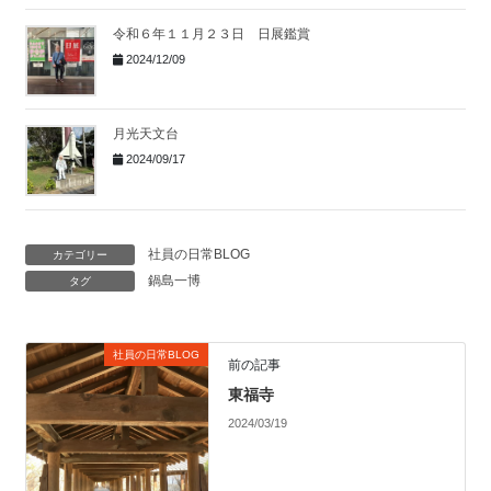
令和６年１１月２３日 日展鑑賞
2024/12/09
月光天文台
2024/09/17
社員の日常BLOG
カテゴリー
鍋島一博
タグ
社員の日常BLOG
前の記事
東福寺
2024/03/19