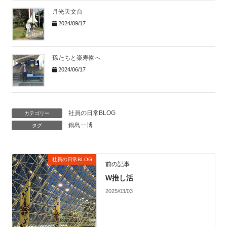
月光天文台
2024/09/17
孫たちと楽寿園へ
2024/06/17
社員の日常BLOG
カテゴリー
鍋島一博
タグ
社員の日常BLOG
前の記事
W推し活
2025/03/03