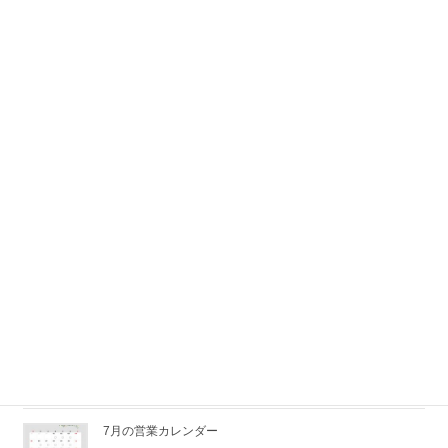
湯河原で第4回無料相続セミナーを開催しました｜地域に少
しずつ根付く「相続を考えるきっかけ」
2026/07/29
株式会社アイファーストが東京海上日動のTOP QUALITY &
VALUE代理店ゴールドランクに認定
｜湯河原の保険代理
店
2026/07/14
社員全員で夏の大掃除を行いました！
2026/07/10
湯河原で無料相続セミナー開催
｜身近な事例から考え
る相続の第一歩
2026/07/06
7月の営業カレンダー