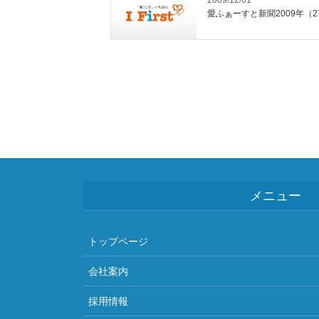
愛ふぁーすと新聞2009年（2
投
稿
の
ペ
ー
ジ
メニュー
送
り
トップページ
会社案内
採用情報