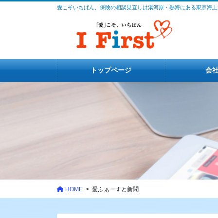
コ
ナ
愛こそいちばん、保険の相談見直しは湯河原・熱海にある東京海上
ン
ビ
テ
ゲ
ン
ー
ツ
シ
に
ョ
トップページ
会
移
ン
動
に
移
動
HOME
愛ふぁーすと新聞