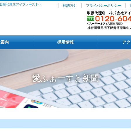
日動代理店アイファーストへ
勧誘方針
プライバシーポリシー
社案内
採用情報
アク
愛ふぁーすと新聞