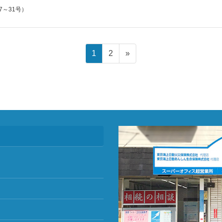
7～31号）
ペ
ペ
1
2
»
ー
ー
ジ
ジ