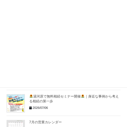
湯河原で第4回無料相続セミナーを開催しました｜地域に少
しずつ根付く「相続を考えるきっかけ」
2026/07/29
株式会社アイファーストが東京海上日動のTOP QUALITY &
VALUE代理店ゴールドランクに認定
｜湯河原の保険代理
店
2026/07/14
社員全員で夏の大掃除を行いました！
2026/07/10
湯河原で無料相続セミナー開催
｜身近な事例から考え
る相続の第一歩
2026/07/06
7月の営業カレンダー