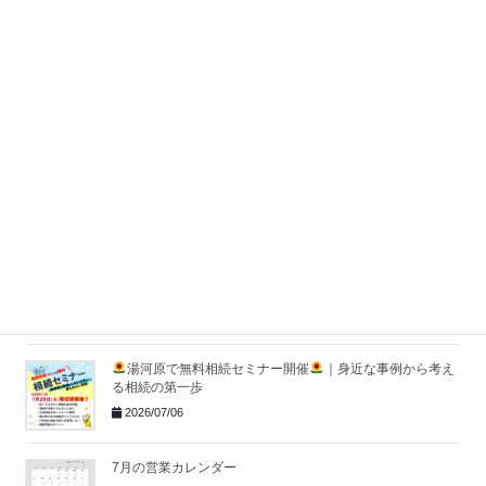
湯河原で第4回無料相続セミナーを開催しました｜地域に少
しずつ根付く「相続を考えるきっかけ」
2026/07/29
株式会社アイファーストが東京海上日動のTOP QUALITY &
VALUE代理店ゴールドランクに認定
｜湯河原の保険代理
店
2026/07/14
社員全員で夏の大掃除を行いました！
2026/07/10
湯河原で無料相続セミナー開催
｜身近な事例から考え
る相続の第一歩
2026/07/06
7月の営業カレンダー