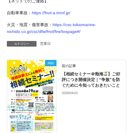
【ネットでのご連絡】
自動車事故：
https://fnol-a.tmnf.jp/
火災・地震・傷害事故：
https://csc.tokiomarine-
nichido.co.jp/csc/dfw/fnol/fire/tospage#/
営業日
カテゴリー
i相続
前の記事
【相続セミナー＠熱海
】ご好
評につき開催決定｜“争族”を防
ぐために今知っておきたいこと
2026/04/22