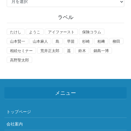
ー
カ
イ
ラベル
ブ
たけし
ようこ
アイファースト
保険コラム
山本賢一
山本麻人
島
早苗
杉崎
柏﨑
柳田
相続セミナー
荒井正太郎
遥
鈴木
鍋島一博
高野聖太郎
メニュー
トップページ
会社案内