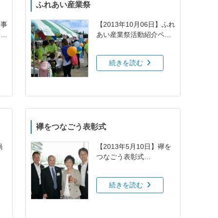
ふれあい産業祭
新事
【2013年10月06日】ふれ
介ペ
あい産業祭活動紹介ペー
ジ
続きを読む
襷をつなごう表彰式
鍋
【2013年5月10日】襷を
つなごう表彰式
https://www.youtube.com/
watch?
続きを読む
v=8_QRBIq6voQ&amp;fe
ature...