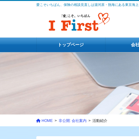
コ
ナ
愛こそいちばん、保険の相談見直しは湯河原・熱海にある東京海上
ン
ビ
テ
ゲ
ン
ー
ツ
シ
に
ョ
トップページ
会
移
ン
動
に
移
動
HOME
非公開: 会社案内
活動紹介