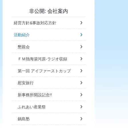
非公開: 会社案内
経営方針&事故対応方針
活動紹介
懇親会
ＦＭ熱海湯河原-ラジオ収録
第一回 アイファーストカップ
慰安旅行
新事務所開設記念!!
ふれあい産業祭
鍋島塾