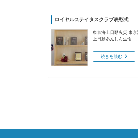
ロイヤルステイタスクラブ表彰式
東京海上日動火災 東京
上日動あんしん生命「
イヤルステイタスクラ
表彰式」専業代理店年
続きを読む
優績表彰の式典専業代
店年間優績表彰に連続
賞を続けています。201
年...