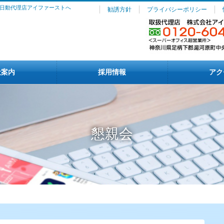
日動代理店アイファーストへ
勧誘方針
プライバシーポリシー
社案内
採用情報
アク
懇親会