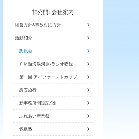
非公開: 会社案内
経営方針&事故対応方針
活動紹介
懇親会
ＦＭ熱海湯河原-ラジオ収録
第一回 アイファーストカップ
慰安旅行
新事務所開設記念!!
ふれあい産業祭
鍋島塾