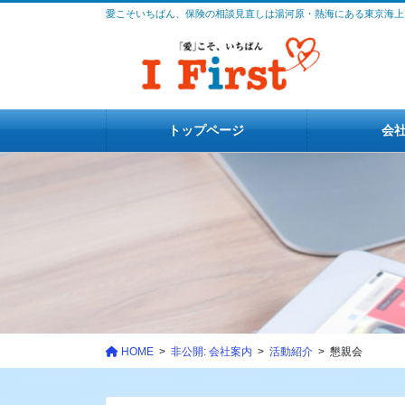
コ
ナ
愛こそいちばん、保険の相談見直しは湯河原・熱海にある東京海上
ン
ビ
テ
ゲ
ン
ー
ツ
シ
に
ョ
トップページ
会
移
ン
動
に
移
動
HOME
非公開: 会社案内
活動紹介
懇親会