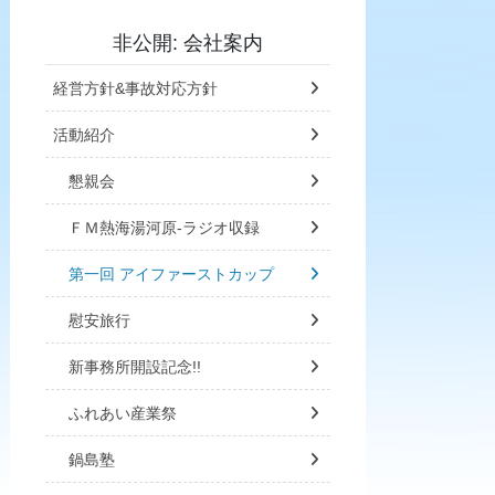
非公開: 会社案内
経営方針&事故対応方針
活動紹介
懇親会
ＦＭ熱海湯河原-ラジオ収録
第一回 アイファーストカップ
慰安旅行
新事務所開設記念!!
ふれあい産業祭
鍋島塾