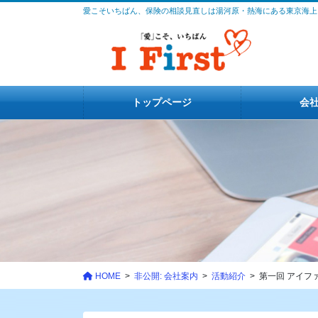
コ
ナ
愛こそいちばん、保険の相談見直しは湯河原・熱海にある東京海上
ン
ビ
テ
ゲ
ン
ー
ツ
シ
に
ョ
トップページ
会
移
ン
動
に
移
動
HOME
非公開: 会社案内
活動紹介
第一回 アイフ